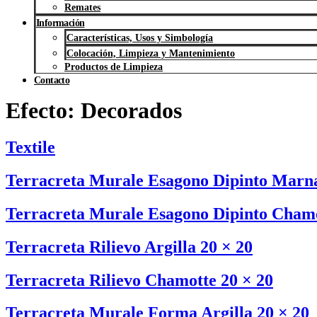
Remates
Información
Características, Usos y Simbología
Colocación, Limpieza y Mantenimiento
Productos de Limpieza
Contacto
Efecto:
Decorados
Textile
Terracreta Murale Esagono Dipinto Marna
Terracreta Murale Esagono Dipinto Chamo
Terracreta Rilievo Argilla 20 × 20
Terracreta Rilievo Chamotte 20 × 20
Terracreta Murale Forma Argilla 20 × 20