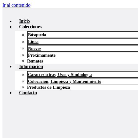
Ir al contenido
Inicio
Colecciones
Búsqueda
Línea
Nuevos
Próximamente
Remates
Información
Características, Usos y Simbología
Colocación, Limpieza y Mantenimiento
Productos de Limpieza
Contacto