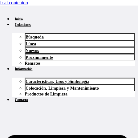
Ir al contenido
Inicio
Colecciones
Búsqueda
Línea
Nuevos
Próximamente
Remates
Información
Características, Usos y Simbología
Colocación, Limpieza y Mantenimiento
Productos de Limpieza
Contacto