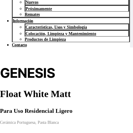
Nuevos
Próximamente
Remates
Información
Características, Usos y Simbología
Colocación, Limpieza y Mantenimiento
Productos de Limpieza
Contacto
GENESIS
Float White Matt
Para
Uso Residencial Ligero
Cerámica Portuguesa
,
Pasta Blanca