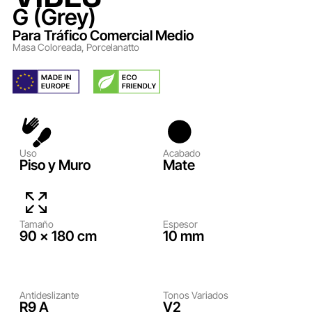
G (Grey)
Para
Tráfico Comercial Medio
Masa Coloreada
,
Porcelanatto
Uso
Acabado
Piso y Muro
Mate
Tamaño
Espesor
90 × 180 cm
10 mm
Antideslizante
Tonos Variados
R9 A
V2