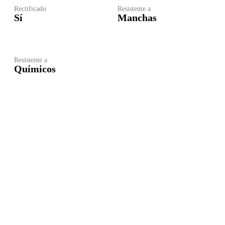
Rectificado
Resistente a
Sí
Manchas
Resistente a
Químicos
Ave
Uni
327
Col
Ame
441
Gua
,
Jali
,
Méx
inf