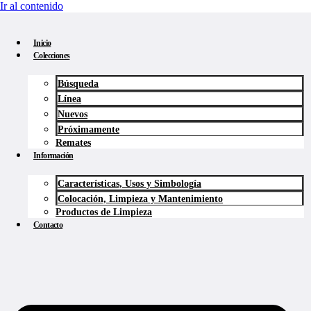
Ir al contenido
Inicio
Colecciones
Búsqueda
Línea
Nuevos
Próximamente
Remates
Información
Características, Usos y Simbología
Colocación, Limpieza y Mantenimiento
Productos de Limpieza
Contacto