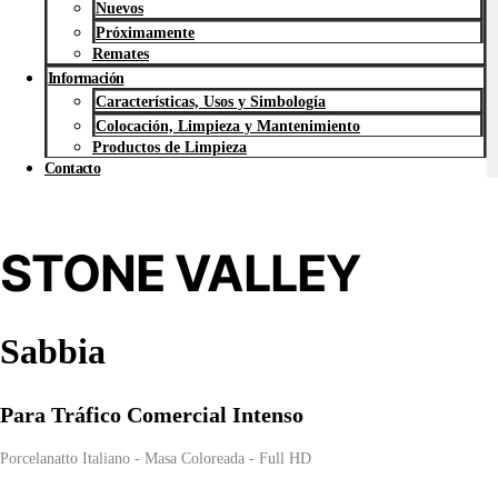
Nuevos
Próximamente
Remates
Información
Características, Usos y Simbología
Colocación, Limpieza y Mantenimiento
Productos de Limpieza
Contacto
STONE VALLEY
Sabbia
Para
Tráfico Comercial Intenso
Porcelanatto Italiano - Masa Coloreada - Full HD