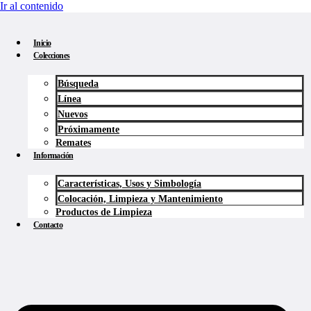
Ir al contenido
Inicio
Colecciones
Búsqueda
Línea
Nuevos
Próximamente
Remates
Información
Características, Usos y Simbología
Colocación, Limpieza y Mantenimiento
Productos de Limpieza
Contacto