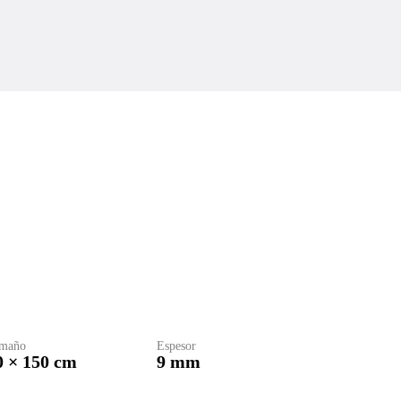
maño
Espesor
0 × 150 cm
9 mm