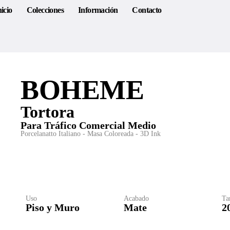
nicio
Colecciones
Información
Contacto
BOHEME
Tortora
Para
Tráfico Comercial Medio
Porcelanatto Italiano - Masa Coloreada - 3D Ink
Uso
Acabado
Ta
Piso y Muro
Mate
2