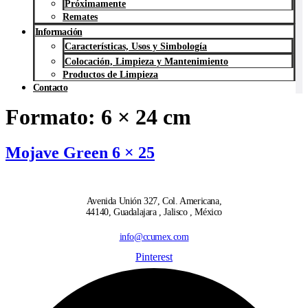
Próximamente
Remates
Información
Características, Usos y Simbología
Colocación, Limpieza y Mantenimiento
Productos de Limpieza
Contacto
Formato:
6 × 24 cm
Mojave Green 6 × 25
Avenida Unión 327, Col. Americana,
44140, Guadalajara , Jalisco , México
info@ccumex.com
Pinterest