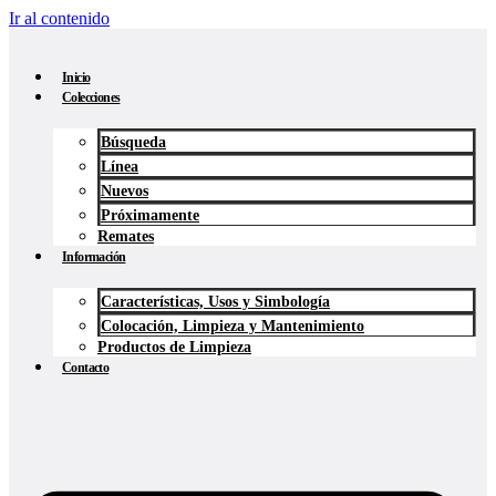
Ir al contenido
Inicio
Colecciones
Búsqueda
Línea
Nuevos
Próximamente
Remates
Información
Características, Usos y Simbología
Colocación, Limpieza y Mantenimiento
Productos de Limpieza
Contacto