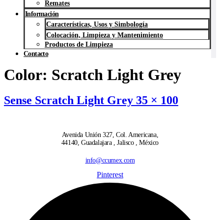
Remates
Información
Características, Usos y Simbología
Colocación, Limpieza y Mantenimiento
Productos de Limpieza
Contacto
Color:
Scratch Light Grey
Sense Scratch Light Grey 35 × 100
Avenida Unión 327, Col. Americana,
44140, Guadalajara , Jalisco , México
info@ccumex.com
Pinterest