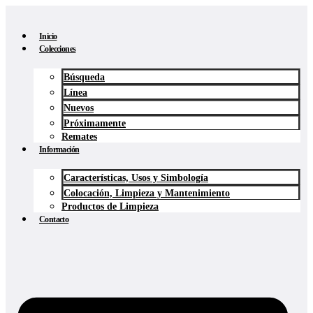
Ir
al
contenido
Inicio
Colecciones
Búsqueda
Línea
Nuevos
Próximamente
Remates
Información
Características, Usos y Simbología
Colocación, Limpieza y Mantenimiento
Productos de Limpieza
Contacto