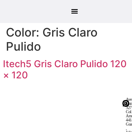
Color:
Gris Claro
Pulido
Itech5 Gris Claro Pulido 120
× 120
Ave
Uni
327
Col
Ame
441
Gua
,