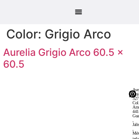
Color:
Grigio Arco
Aurelia Grigio Arco 60.5 ×
60.5
Ave
Uni
327
Col
Ame
441
Gua
,
Jali
,
Méx
inf