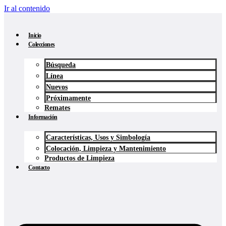
Ir al contenido
Inicio
Colecciones
Búsqueda
Línea
Nuevos
Próximamente
Remates
Información
Características, Usos y Simbología
Colocación, Limpieza y Mantenimiento
Productos de Limpieza
Contacto