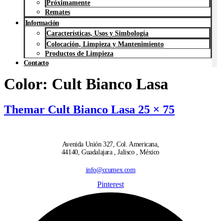
Próximamente
Remates
Información
Características, Usos y Simbología
Colocación, Limpieza y Mantenimiento
Productos de Limpieza
Contacto
Color:
Cult Bianco Lasa
Themar Cult Bianco Lasa 25 × 75
Avenida Unión 327, Col. Americana,
44140, Guadalajara , Jalisco , México
info@ccumex.com
Pinterest