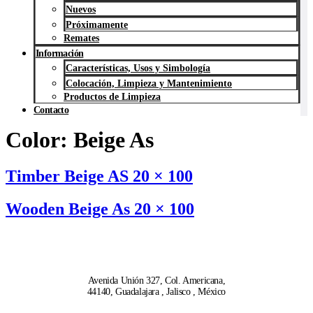
Nuevos
Próximamente
Remates
Información
Características, Usos y Simbología
Colocación, Limpieza y Mantenimiento
Productos de Limpieza
Contacto
Color:
Beige As
Timber Beige AS 20 × 100
Wooden Beige As 20 × 100
Avenida Unión 327, Col. Americana,
44140, Guadalajara , Jalisco , México