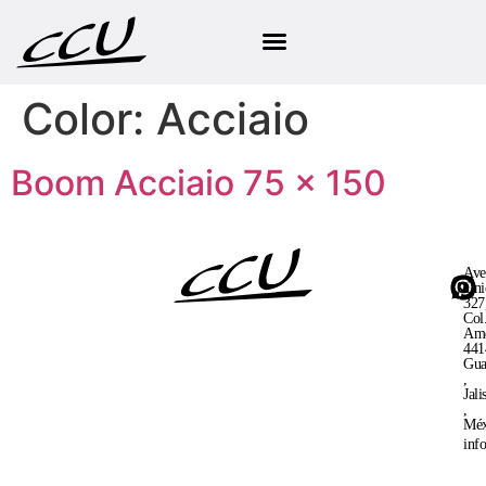
Color:
Acciaio
Boom Acciaio 75 × 150
Ave
Uni
327
Col
Ame
441
Gua
,
Jali
,
Méx
inf