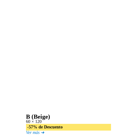
B (Beige)
60 × 120
-57% de Descuento
Ver más ➜