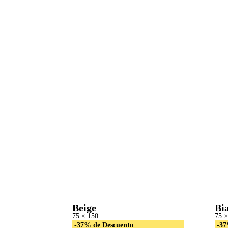
Beige
Bi
75 × 150
75 ×
-37% de Descuento
-37