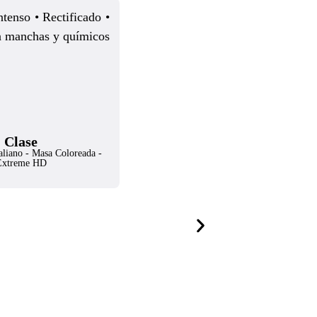
ntenso • Rectificado •
 a manchas y químicos
Clase
taliano - Masa Coloreada -
Extreme HD