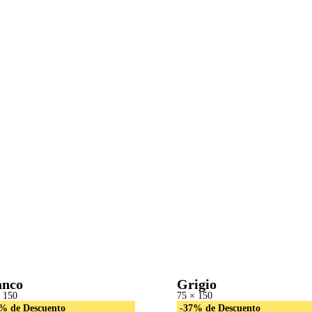
anco
Grigio
 150
75 × 150
% de Descuento
-37% de Descuento